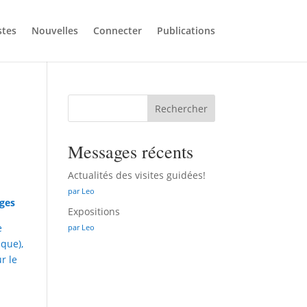
stes
Nouvelles
Connecter
Publications
Rechercher
Messages récents
Actualités des visites guidées!
par Leo
rges
Expositions
e
par Leo
ique),
r le