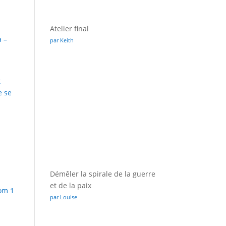
Atelier final
à –
par Keith
t
e se
Démêler la spirale de la guerre
et de la paix
rom
1
par Louise