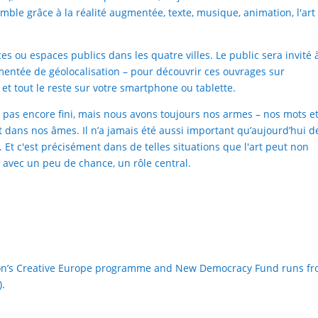
emble grâce à la réalité augmentée, texte, musique, animation, l'art
s ou espaces publics dans les quatre villes. Le public sera invité 
gmentée de géolocalisation – pour découvrir ces ouvrages sur
 et tout le reste sur votre smartphone ou tablette.
 pas encore fini, mais nous avons toujours nos armes – nos mots e
t dans nos âmes. Il n’a jamais été aussi important qu’aujourd’hui d
t c'est précisément dans de telles situations que l'art peut non
 avec un peu de chance, un rôle central.
on
’
s Creative Europe programme and New Democracy Fund runs f
).