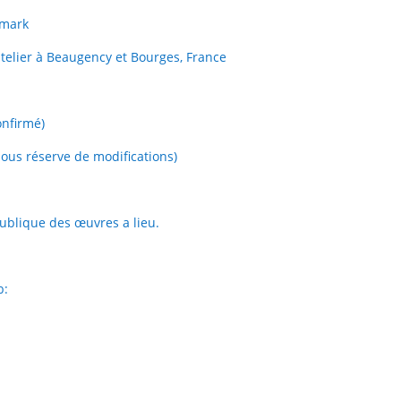
emark
telier à Beaugency et Bourges, France
onfirmé)
sous réserve de modifications)
publique des œuvres a lieu.
b: