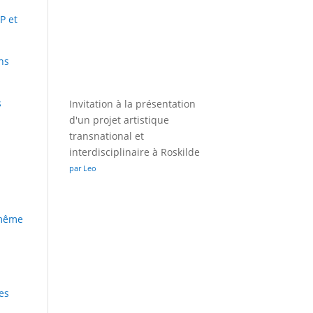
P et
ns
s
Invitation à la présentation
d'un projet artistique
transnational et
interdisciplinaire à Roskilde
par Leo
a
t même
ées