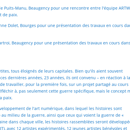
 le Puits-Manu, Beaugency pour une rencontre entre l'équipe ARTW
t de paix.
enne Dolet, Bourges pour une présentation des travaux en cours da
artroi, Beaugency pour une présentation des travaux en cours dan
ites, tous éloignés de leurs capitales. Bien qu'ils aient souvent
 ces dernières années, 23 années, ils ont convenu – en réaction à l
de travailler, pour la première fois, sur un projet partagé au cours
 réfléchir à, pas seulement cette guerre spécifique, mais le concep
a paix.
eloppement de l'art numérique, dans lequel les histoires sont
) au milieu de la guerre, ainsi que ceux qui voient la guerre de «
emaine dans chaque ville, les histoires rassemblées seront développ
), avec 12 artistes expérimentés, 12 jeunes artistes bénévoles et