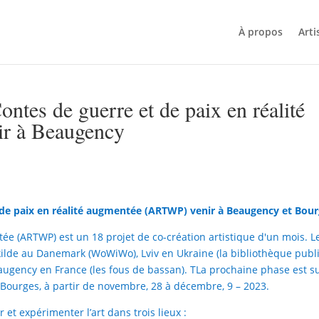
À propos
Arti
tes de guerre et de paix en réalité
r à Beaugency
de paix en réalité augmentée (ARTWP) venir à Beaugency et Bou
ée (ARTWP) est un 18 projet de co-création artistique d'un mois. L
oskilde au Danemark (WoWiWo), Lviv en Ukraine (la bibliothèque publ
eaugency en France (les fous de bassan). T
La prochaine phase est su
 Bourges, à partir de novembre, 28 à décembre, 9 – 2023.
 et expérimenter l’art dans trois lieux :