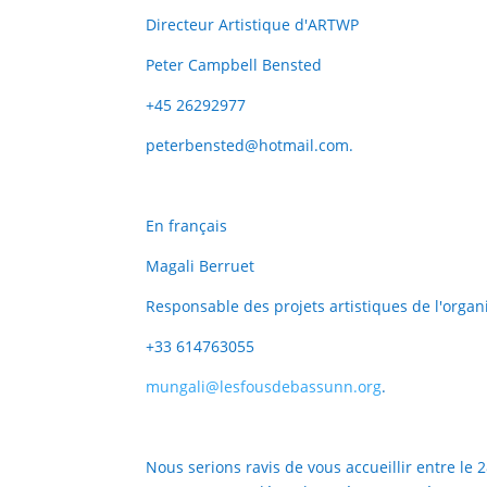
Directeur Artistique d'ARTWP
Peter Campbell Bensted
+45 26292977
peterbe
ns
ted@ho
tm
ail.com.
En français
Magali Berruet
Responsable des projets artistiques de l'organi
+33 614763055
mungali@lesfousdebassunn.org
.
Nous serions ravis de vous accueillir entre l