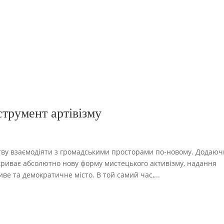
струмент артівізму
тву взаємодіяти з громадськими просторами по-новому. Додаюч
дкриває абсолютно нову форму мистецького активізму, надання
ве та демократичне місто. В той самий час,...