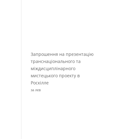
Запрошення на презентацію
транснаціонального та
міждисциплінарного
мистецького проекту в
Роскілле
за лев