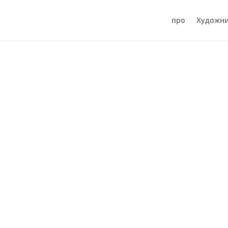
про
Художн