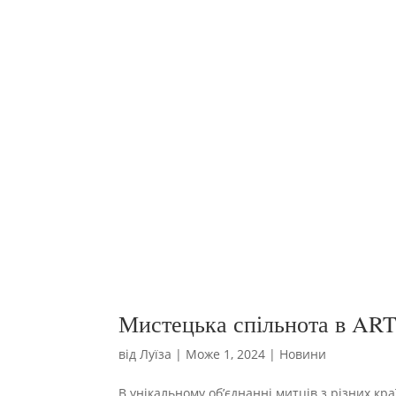
Мистецька спільнота в A
від
Луїза
|
Може 1, 2024
|
Новини
В унікальному об’єднанні митців з різних кр