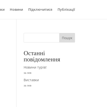
ики
Новини
Підключитися
Публікації
Пошук
Останні
повідомлення
Новини турів!
за лев
Виставки
за лев