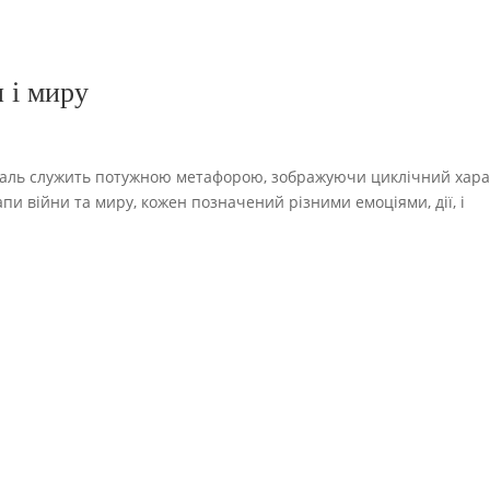
и і миру
спіраль служить потужною метафорою, зображуючи циклічний хар
апи війни та миру, кожен позначений різними емоціями, дії, і