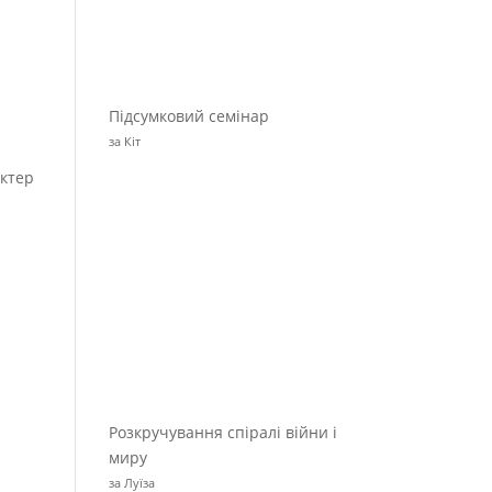
Підсумковий семінар
за Кіт
актер
Розкручування спіралі війни і
миру
за Луїза