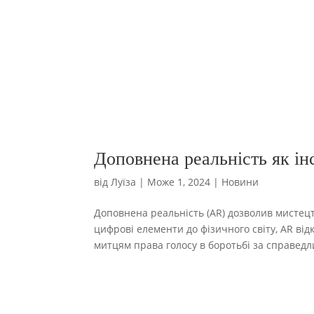
Доповнена реальність як ін
від
Луїза
|
Може 1, 2024
|
Новини
Доповнена реальність (AR) дозволив мистец
цифрові елементи до фізичного світу, AR ві
митцям права голосу в боротьбі за справедли