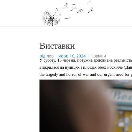
Виставки
від
лев
|
черв 16, 2024
|
Новини
У суботу, 15 червня, потужна доповнена реальніст
відкрилася на вулицях і площах обох Роскілле (Дані
the tragedy and horror of war and our urgent need for 
Україна, Франція, та Італії.
The fourth and final op