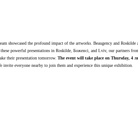
 team showcased the profound impact of the artworks
.
Beaugency and Roskilde 
these powerful presentations in Roskilde
, Боженсі,
and Lviv
,
our partners fro
make their presentation tomorrow
.
The event will take place on Thursday
, 4 
e invite everyone nearby to join them and experience this unique exhibition
.