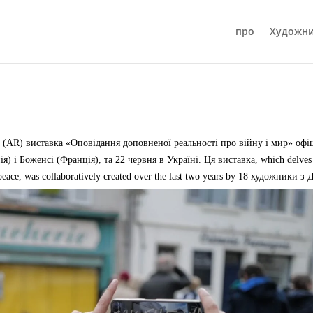
про
Художн
ь (AR) виставка «Оповідання доповненої реальності про війну і мир» офі
я) і Боженсі (Франція), та 22 червня в Україні. Ця виставка,
which delves
peace
,
was collaboratively created over the last two years by
18 художники з Д
ening will take place in Cosenza
(Італія)
on July 4th
.