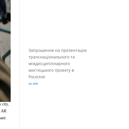
Запрошення на презентацію
транснаціонального та
міждисциплінарного
мистецького проекту в
Роскілле
за лев
h city
,
w AR
sani
: