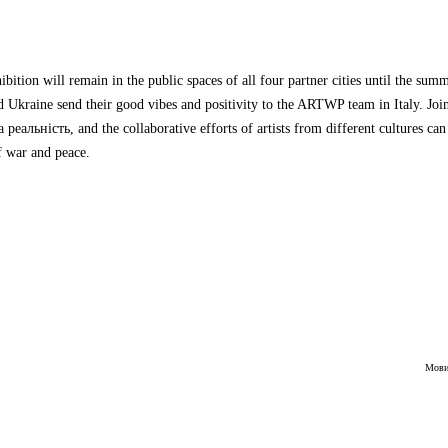
tion will remain in the public spaces of all four partner cities until the sum
d Ukraine send their good vibes and positivity to the ARTWP team in Italy
.
Joi
а реальність,
and the collaborative efforts of artists from different cultures ca
f war and peace
.
Мов
Вста