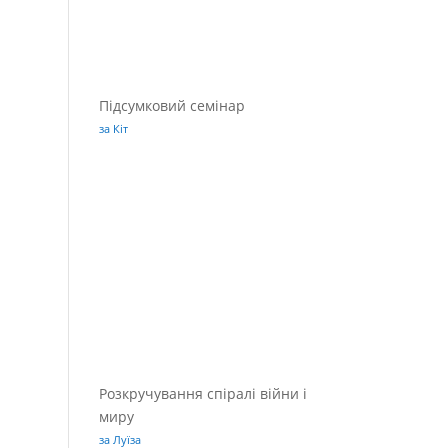
Підсумковий семінар
за Кіт
Розкручування спіралі війни і
миру
за Луїза