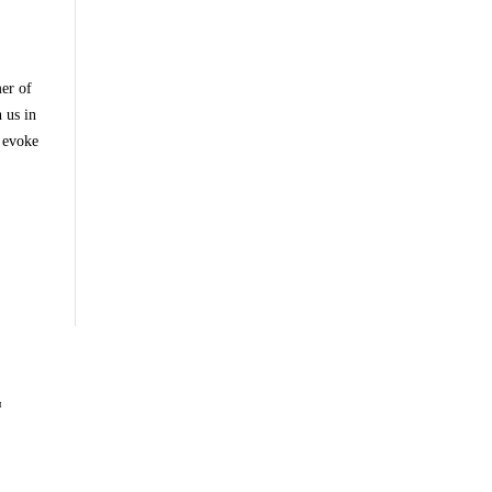
mer of
n us in
n evoke
и
новити як мову за умовчанням