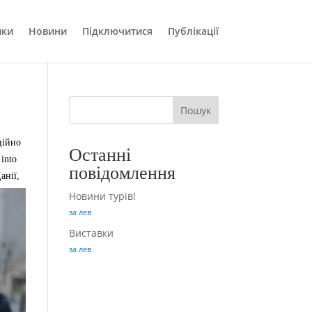
ики
Новини
Підключитися
Публікації
Пошук
ційно
Останні
 into
повідомлення
анії,
Новини турів!
за лев
Виставки
за лев