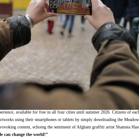
perience
,
available for free in all four cities until summer
2026.
Citizens of eac
 artworks using their smartphones or tablets by simply downloading the Meado
rovoking content
,
echoing the sentiment of Afghani graffiti artist Shamsia Has
le can change the world
!
”