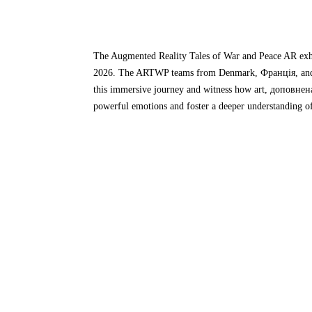
The Augmented Reality Tales of War and Peace AR exhibi
2026.
The ARTWP teams from Denmark
, Франція,
an
this immersive journey and witness how art
, доповнен
powerful emotions and foster a deeper understanding o