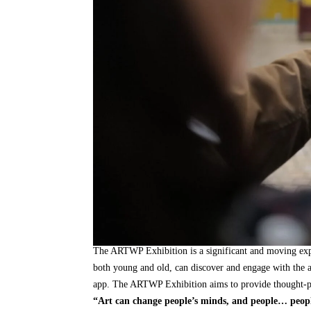
The ARTWP Exhibition is a significant and moving ex
both young and old
,
can discover and engage with the
app
.
The ARTWP Exhibition aims to provide thought-p
“Art can change people’s minds
,
and people
…
peop