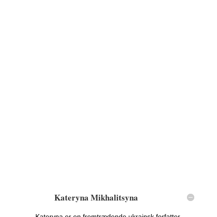
Kateryna Mikhalitsyna
Kateryna er en fremtrædende ukrainsk forfatter,